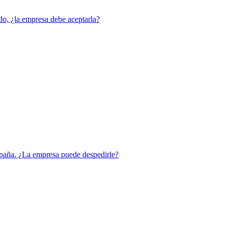
ado, ¿la empresa debe aceptarla?
España. ¿La empresa puede despedirle?